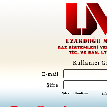
Şifremi Unuttum
Şif