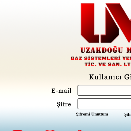
Şifremi Unuttum
Şif