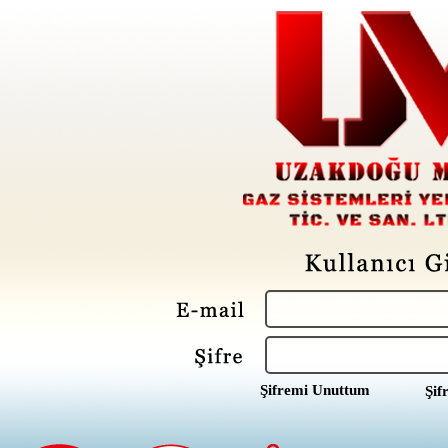
Şifremi Unuttum
Şif