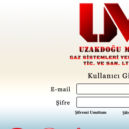
Şifremi Unuttum
Şif