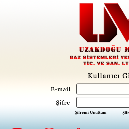
Şifremi Unuttum
Şif