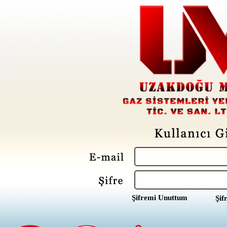
Şifremi Unuttum
Şif