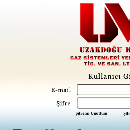
Şifremi Unuttum
Şif