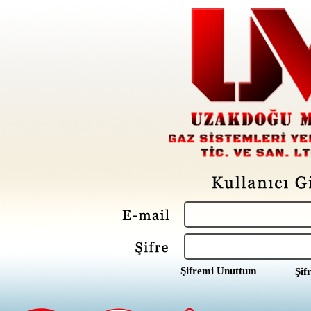
Şifremi Unuttum
Şif