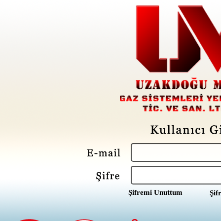
Şifremi Unuttum
Şif