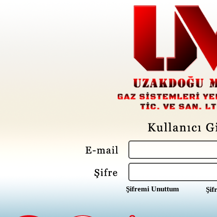
Şifremi Unuttum
Şif