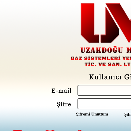
Şifremi Unuttum
Şif