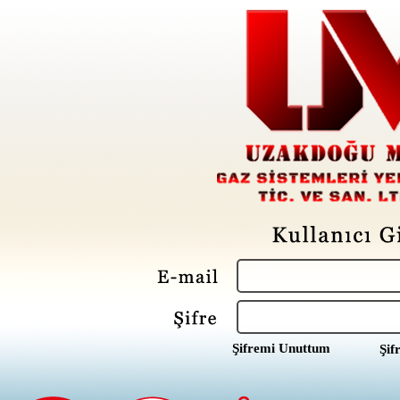
Şifremi Unuttum
Şif