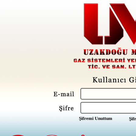
Şifremi Unuttum
Şif