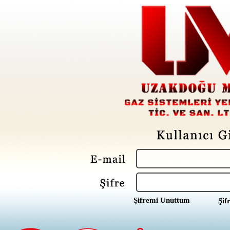
Şifremi Unuttum
Şif