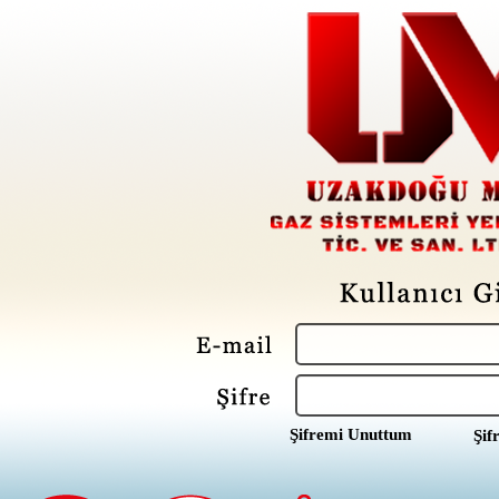
Şifremi Unuttum
Şif