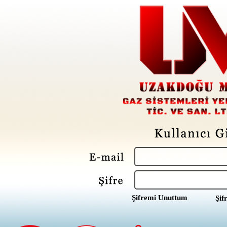
Şifremi Unuttum
Şif