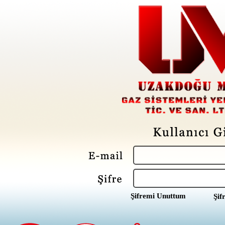
Şifremi Unuttum
Şif