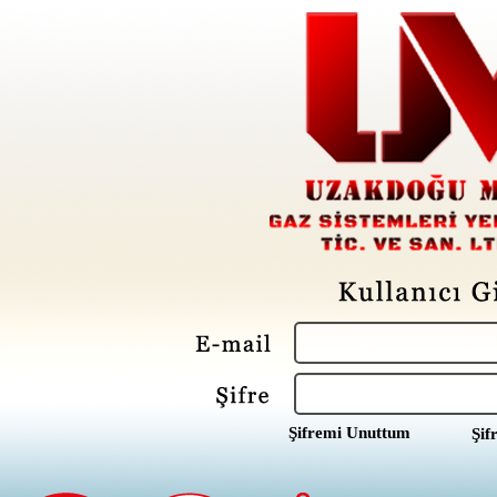
Şifremi Unuttum
Şif