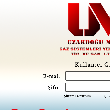
Şifremi Unuttum
Şif