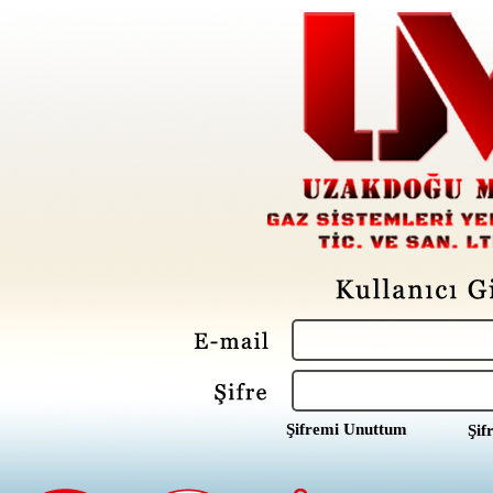
Şifremi Unuttum
Şif