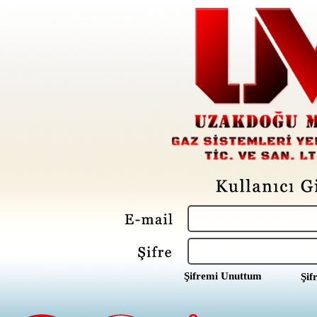
Şifremi Unuttum
Şif