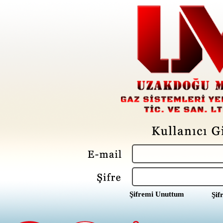
Şifremi Unuttum
Şif