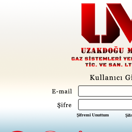
Şifremi Unuttum
Şif