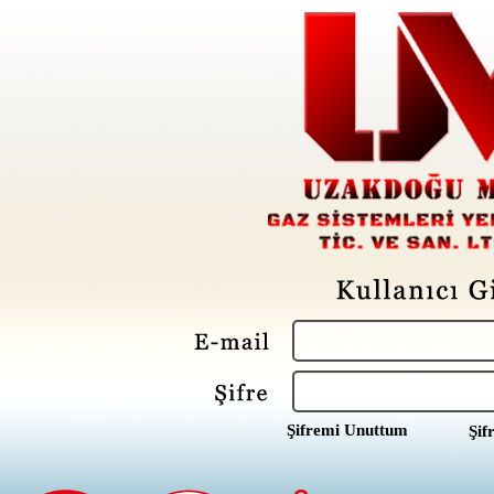
Şifremi Unuttum
Şif