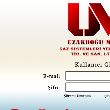
Şifremi Unuttum
Şif