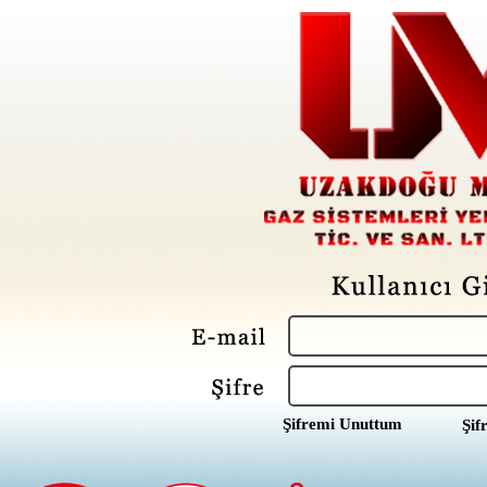
Şifremi Unuttum
Şif