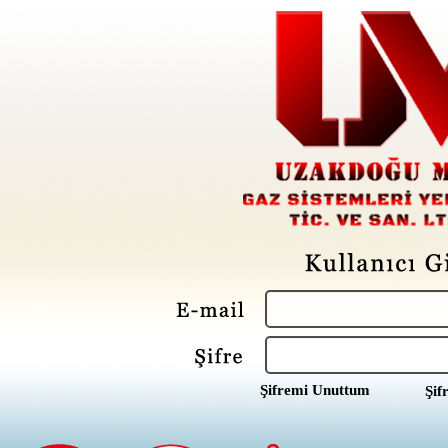
Şifremi Unuttum
Şif