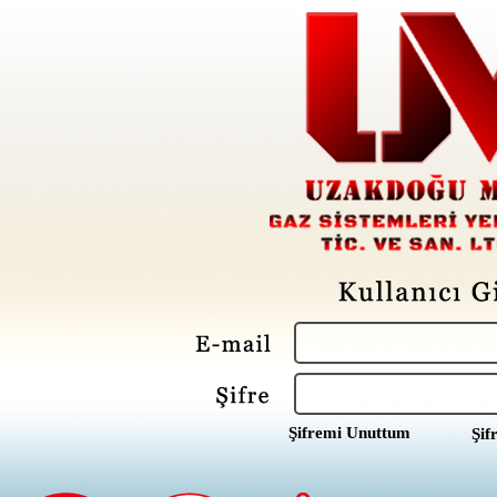
Şifremi Unuttum
Şif