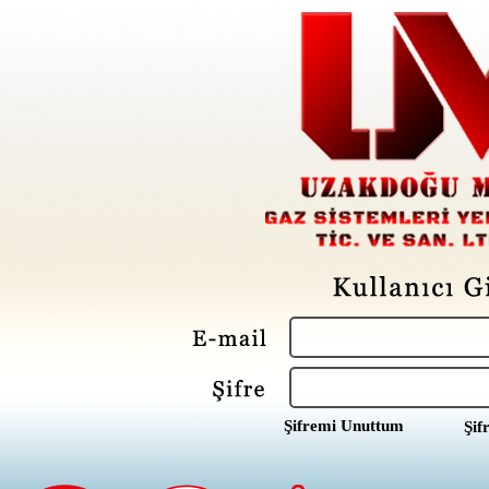
Şifremi Unuttum
Şif