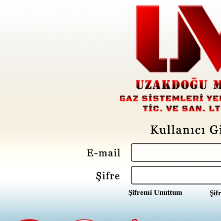
Şifremi Unuttum
Şif