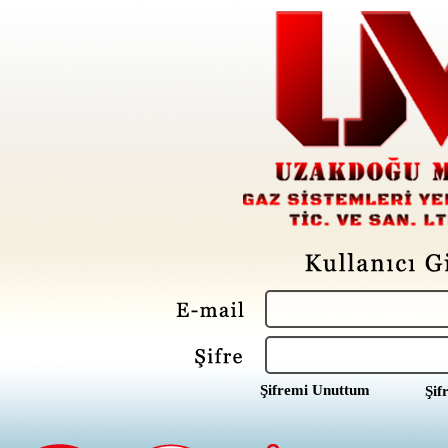
Şifremi Unuttum
Şif