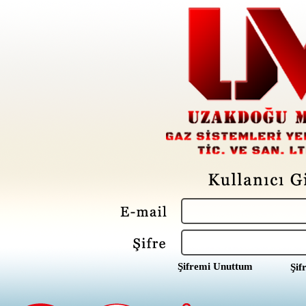
Şifremi Unuttum
Şif