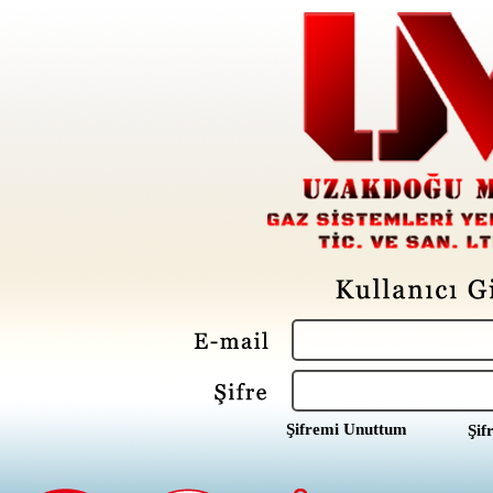
Şifremi Unuttum
Şif