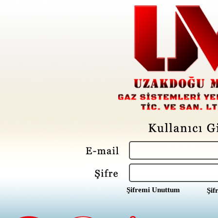
Şifremi Unuttum
Şif