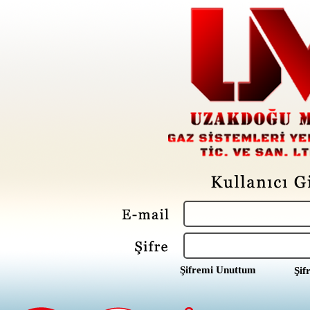
Şifremi Unuttum
Şif