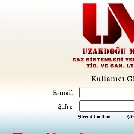
Şifremi Unuttum
Şif