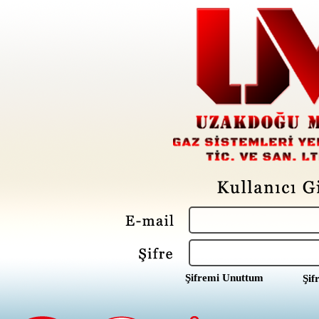
Şifremi Unuttum
Şif