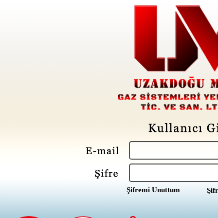
Şifremi Unuttum
Şif