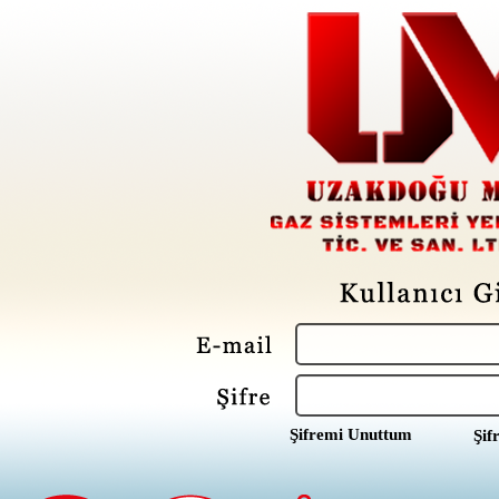
Şifremi Unuttum
Şif