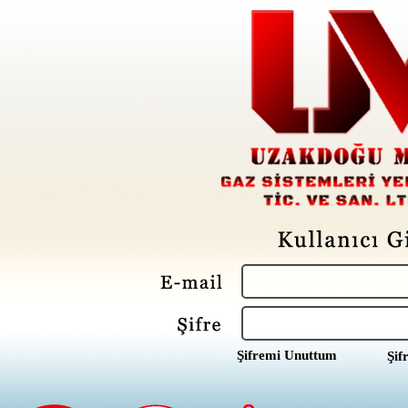
Şifremi Unuttum
Şif