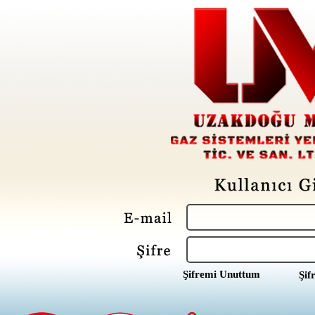
Şifremi Unuttum
Şif