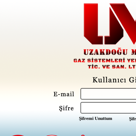
Şifremi Unuttum
Şif