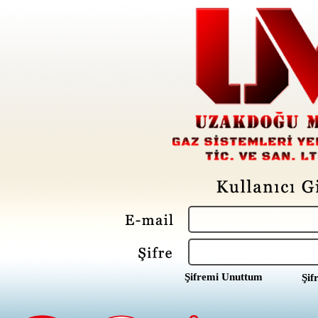
Şifremi Unuttum
Şif