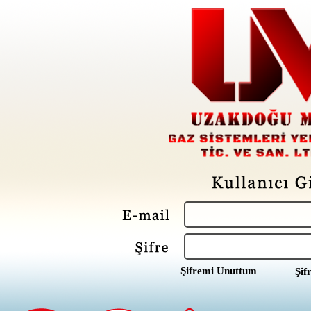
Şifremi Unuttum
Şif