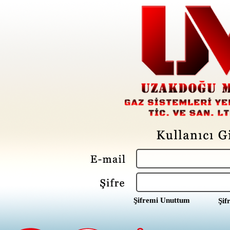
Şifremi Unuttum
Şif