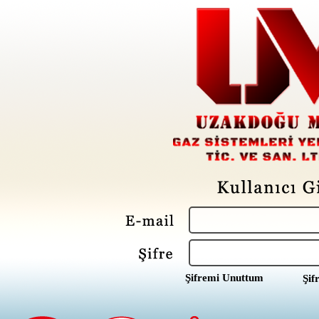
Şifremi Unuttum
Şif