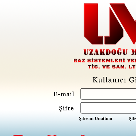
Şifremi Unuttum
Şif