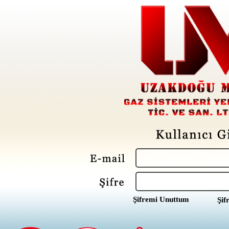
Şifremi Unuttum
Şif