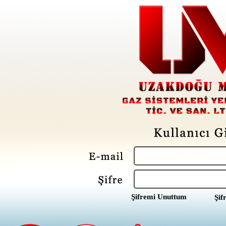
Şifremi Unuttum
Şif