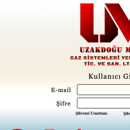
Şifremi Unuttum
Şif